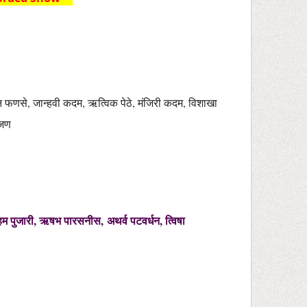
न फणसे, जान्हवी कदम, ऋत्विक पेठे, मंजिरी कदम, विशाखा
च जण
म पुजारी, ऋषभ पारसनीस, अथर्व पटवर्धन, त्विषा