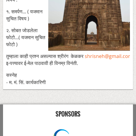
१. समर्पण... ( यजमान
सुचित विषय )
२. सोबत जोडलेला
फोटो...( यजमान सुचित
फोटो )
तुम्हाला काही प्रश्न असल्यास श्रीरंग केळकर
shrisneh@gmail.com
अ
इ-पत्त्यावर ई-मेल पाठवावी ही विनम्र विनंती.
सस्नेह
- म. मं. सिं. कार्यकारिणी
SPONSORS