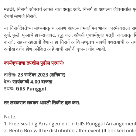
मंडळी, निसर्गा सोबतचं आपलं नातं
आहे. निसर्ग हा आपल्या जीवनातील एक
अतूट
देणगी म्हणजे निसर्ग.
या निसर्गदेवतेच्या माध्यमातूनच आपण आपल्या भक्तीमय भावना परमेश्वराला
दुर्वा, फुले, फुलांचे हार-सजावट, शुद्ध जल, औषधी गुणधर्मयुक्त पत्री, जंगला
करतो. सहस्त्रहातांनी देणारा हा निसर्ग आणि म्हणूनच यावर्षी गणरायाची आराध
अनोखं दर्शन होणं अपेक्षित आहे याची सर्वांनी कृपया नोंद घ्यावी.
कार्यक्रमाचा तपशील पुढील प्रमाणेः
तारीखः
23 सप्टेंबर 2023 (शनिवार)
वेळः
सायंकाळी 4.00 वाजता
स्थळः
GIIS Punggol
तर लवकरात लवकर आपली तिकीट बूक करा.
Note:
1. Free Seating Arrangement in GIIS Punggol Arrangemen
2. Bento Box will be distributed after event (If booked onli