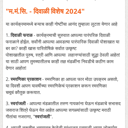
"म.मं.सि. - दिवाळी विशेष 2024"
या कार्यक्रमामध्ये बऱ्याच काही गोष्टींचा आनंद तुम्हाला लुटता येणार आहे
1.
दिवाळी फराळ
- कार्यक्रमाची सुरुवात आपल्या पारंपरिक दिवाळी
फराळाने होईल. सर्वांनी आपल्या आवडत्या पारंपारिक दिवाळी पोशाखात या
बर का? काही खास पारितोषिकं सर्वात उत्कृष्ट
पोशाखातील पुरुष, स्त्री आणि आपल्या लहानग्यांसाठी सुद्धा ठेवली आहेत!
या साठी आपण तुमच्यातीलच काही तज्ञ मंडळींना निवडीचे कठीण काम
देणार आहोत!
2.
स्मरणिका प्रकाशन
- स्मरणिका हा आपला फार मोठा उपक्रम असतो,
या दिवशी आपण यावर्षीच्या स्मरणिकेचं प्रकाशन करून स्मरणिका
चमूचं कौतुक करूयात.
3.
स्वरांजली
- आपल्या मंडळातील तरुण गायकांना घेऊन मंडळाचे सभासद
जसराज शिंत्रे घेऊन येत आहेत आपल्या सगळ्यांसाठी उत्कृष्ट मराठी
गीतांचा नजराणा, "
स्वरांजली
".
4. आपली नुकतीच अद्ययावत केलेली ग्रंथालय प्रणाली आपण लोकार्पण