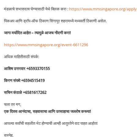
मंडळाचे सभासदत्व घेण्यासाठी येथे क्लिक करा :
https://www.mmsingapore.org/apply
पिकअप आणि ड्रॉप-ऑफ ठिकाण सिंगापूर शहरामध्ये मध्यवर्ती ठिकाणी असेल.
जागा मर्यादित आहेत – त्यामुळे आजच नोंदणी करा!
https://www.mmsingapore.org/event-6611296
अधिक माहितीसाठी संपर्क:
आशिष उत्तरवार +6593370155
किरण संख्ये +6594515419
सचिन कंठाळे +6581617262
चला तर मग,
एक दिवस आनंदाचा, सहवासाचा आणि उत्साहाचा जल्लोष करूया!
आपल्या सर्वांची सहलीत भेट होण्याची आम्ही आतुरतेने वाट पाहत आहोत!
सस्नेह,