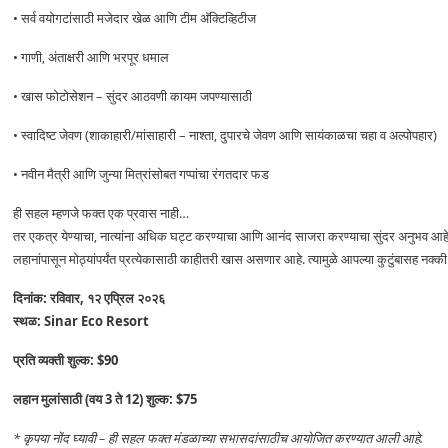
• सर्व वयोगटांसाठी मजेदार खेळ आणि टीम अ‍ॅक्टिव्हिटीज
• गाणी, अंताक्षरी आणि भरपूर धमाल
• खास फोटोसेशन – सुंदर आठवणी कायम जपण्यासाठी
• स्वादिष्ट जेवण (शाकाहारी/मांसाहारी – नाश्ता, दुपारचे जेवण आणि सायंकाळचा चहा व अल्पोपहार)
• नवीन मैत्री आणि जुन्या मित्रांसोबत गप्पांचा रंगतदार फड
ही सहल म्हणजे फक्त एक प्रवास नाही…
तर एकत्र येण्याचा, नात्यांना अधिक घट्ट करण्याचा आणि आनंद साजरा करण्याचा सुंदर अनुभव आहे
लहानांपासून मोठ्यांपर्यंत प्रत्येकासाठी काहीतरी खास असणार आहे. त्यामुळे आपल्या कुटुंबासह नक
दिनांक:
रविवार, १२ एप्रिल २०२६
स्थळ:
Sinar Eco Resort
प्रति व्यक्ती शुल्क:
$90
लहान मुलांसाठी (वय 3 ते 12) शुल्क:
$75
* कृपया नोंद घ्यावी – ही सहल फक्त मंडळाच्या सभासदांसाठीच आयोजित करण्यात आली आहे.