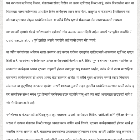
पण भरभरून प्रतिसाद दिलात. मंडळाच्या संवाद सिरीज ला उत्तम प्रतिसाद मिळत आहे, तसेच मिरसलीला या द मा
मिरासदार यांच्या साहित्यावर आधारित विशेष कार्यक्रम सादर केला गेला. ऋतुगंध या मंडळाच्या द्वैमासिकाने यंदा
अंकाचा प्रकाशन सोहळा आयोजित केला. या वर्षीचे विशेष म्हणजे मंडळाच्या ढोल ताशा पथकाची स्थापना.
मागच्या वर्षी प्रमाणे यंदाही गणेशभक्तांना दर्शनाची सोय उपलब्ध करून दिली जाईल. वयवर्षे १२ पुढील व्यक्तींचे C
ovid vaccination पूर्ण झालेले असणे जरुरीचे आहे याची कृपया नोंद घ्यावी.
या वर्षीचा गणेशोत्सव अतिशय खास असणार आहे कारण श्रीमंत दगडूशेठ प्रतिष्ठानाने आपल्याला मूर्ती भेट म्हणून
दिली आहे. या वर्षीच्या गणेशोत्सवात अनेक कार्यक्रमांची रेलचेल आहे. विविध गुण दर्शन हा मंडळाच्या स्थानिक क
लाकारांचा कार्यक्रम आपण प्रत्यक्ष सहभागी होऊन सभागृहात पाहू शकणार आहोत, तसेच जे जे उत्तम या साहित्य
वाचनाच्या कार्यक्रमाचा ही आपण आनंद घेऊ शकणार आहोत. या वर्षीचे मुख्य आकर्षण म्हणजे वऱ्हाड निघालाय
लंडन ला या सुप्रसिध्द नाटकाचा प्रयोग. मराठी शाळेच्या मुलांची सहल नुकतीच आयोजित करण्यात आली तसेच इ
तर सामाजिक संस्था संबंध दृढ होण्याची प्रक्रिया उत्तम पद्धतीने चालू आहे त्या साठी आपल्याला राष्ट्रपती यांचे ह
स्ते गौरविण्यात आले आहे.
गणेशोत्सव हा मंडळासाठी आर्थिकदृष्ट्या खूप महत्त्वाचा असतो. कार्यक्रम तिकिट, जाहिराती आणि ऐच्छिक देणग्या
धरून जे उत्पन्न मंडळास मिळते त्यातून आपला बराच वार्षिक खर्च निघतो. प्रत्यक्ष कार्यक्रमासाठी होणारा खर्च हा
नक्कीच जास्त असणार आहे. मंडळाच्या सभासदांच्या उत्साहाला प्रोत्साहन देताना, आपली आर्थिक बाजू कमजोर प
डणार नाही ह्याचा प्रयत्न आपली कार्यकारिणी करत आहेच, परंतु ही बाजू बळकट ठेवण्यास आपल्या सर्वांचा सहयोग