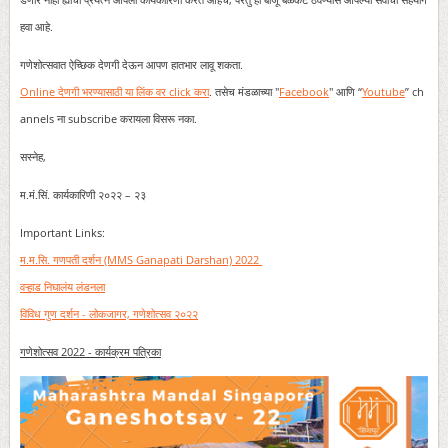
हवा आहे.
गणेशोत्सवात ऐच्छिक देणगी देऊन आपण हातभार लावू शकता.
Online देणगी भरण्यासाठी या लिंक वर click करा
. तसेच मंडळाच्या "
Facebook
" आणि “
Youtube
” ch
annels ना subscribe करायला विसरू नका.
सस्नेह,
म.मं.सिं. कार्यकारिणी २०२२ – २३
Important Links:
म.म.सि. गणपती दर्शन (MMS Ganapati Darshan) 2022
वऱ्हाड निघालंय लंडनला
विविध गुण दर्शन - लोकजागर, गणेशोत्सव २०२२
गणेशोत्सव 2022 - कार्यक्रम पत्रिका